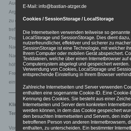
Auch das oft von Nicht-Ökonomen zu hörende
E-Mail: info@bastian-atzger.de
Argument der „Marktpreisbildung“ ist absurd und leicht
Cookies / SessionStorage / LocalStorage
zu entkräften. Dort wo sich Angebot und Nachfrage
treffen, bildet sich nach der Markt-Theorie der beste
Die Internetseiten verwenden teilweise so genannte
LocalStorage und SessionStorage. Dies dient dazu,
Preis. Dies gilt aber nur für freie Märkte. Wird eine
nutzerfreundlicher, effektiver und sicherer zu mache
Nachfrage erzwungen (z.B. über Gesetze) wird die
SessionStorage ist eine Technologie, mit welcher ih
Ihrem Computer oder mobilen Gerät abspeichert. Co
Nachfragekurve künstlich verschoben und ein anderer,
Textdateien, welche über einen Internetbrowser auf
Computersystem abgelegt und gespeichert werden. 
höherer Preis, ist das Resultat. Ein Preis, der bei
Verwendung von Cookies, LocalStorage und Sessio
Freiwilligkeit nie erreicht wird – denn wer ist schon so
entsprechende Einstellung in Ihrem Browser verhind
einfältig und kauft freiwillig sinnlose Zertifikate?
Zahlreiche Internetseiten und Server verwenden Co
enthalten eine sogenannte Cookie-ID. Eine Cookie-I
Kennung des Cookies. Sie besteht aus einer Zeiche
Internetseiten und Server dem konkreten Internetbr
Klimafakten zu Umwelt-Entwicklungen und
werden können, in dem das Cookie gespeichert wurd
Temperatur
den besuchten Internetseiten und Servern, den indi
betroffenen Person von anderen Internetbrowsern, 
enthalten, zu unterscheiden. Ein bestimmter Interne
Vor allem in den öffentlich-rechtlichen Medien und