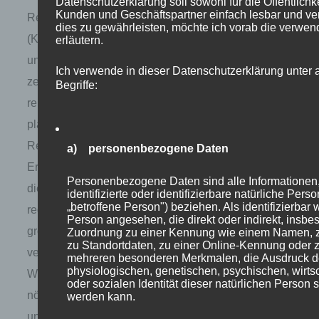
Datenschutzerklärung soll sowohl für die Öffentlichke
Kunden und Geschäftspartner einfach lesbar und ve
Reanalysedaten
dies zu gewährleisten, möchte ich vorab die verwend
(Kombination von Messdaten
erläutern.
und Modellergebnissen)
Ich verwende in dieser Datenschutzerklärung unter
zeigen, dass ein
Begriffe:
rekordniedriges
planetarisches Albedo (das
Reflexionsvermögen der
a) personenbezogene Daten
Erde) der Hauptfaktor für
Personenbezogene Daten sind alle Informationen, 
diesen Anstieg ist. Die
identifizierte oder identifizierbare natürliche Per
„betroffene Person") beziehen. Als identifizierbar 
reduzierte Albedo ist
Person angesehen, die direkt oder indirekt, insbe
größtenteils auf eine
Zuordnung zu einer Kennung wie einem Namen, 
zu Standortdaten, zu einer Online-Kennung oder 
verringerte niedrige
mehreren besonderen Merkmalen, die Ausdruck d
physiologischen, genetischen, psychischen, wirtsch
Wolkenbedeckung in den
oder sozialen Identität dieser natürlichen Person sin
nördlichen mittleren Breiten
werden kann.
und Tropen zurückzuführen,