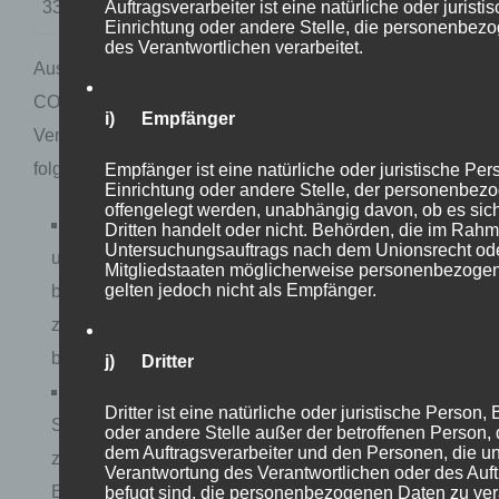
Auftragsverarbeiter ist eine natürliche oder jurist
330 Dollar Gesamtvermögen).
Einrichtung oder andere Stelle, die personenbez
des Verantwortlichen verarbeitet.
Aus ökonomischer Sicht lässt sich noch anfügen: Die
CO2-Bepreisung hat für Unternehmen und
i) Empfänger
Verbraucher fatale Folgen. Vor allem die zwei
folgenden Beispiele seien hierbei genannt:
Empfänger ist eine natürliche oder juristische Pe
Einrichtung oder andere Stelle, der personenbez
offengelegt werden, unabhängig davon, ob es sich
Durch entsprechende Aufschläge fallen
Dritten handelt oder nicht. Behörden, die im Rah
Untersuchungsauftrags nach dem Unionsrecht od
unzählige vermeidbare Arbeitsschritte in der
Mitgliedstaaten möglicherweise personenbezogen
gelten jedoch nicht als Empfänger.
betriebsinternen Bearbeitung und Abrechnung
zusätzlich an. Wer für eine CO2-Bepreisung ist,
befürwortet somit eine massive Bürokratie.
j) Dritter
Diese Aufschläge kumulieren sich mit jedem
Dritter ist eine natürliche oder juristische Person,
Schritt entlang der Wertschöpfungskette und tragen
oder andere Stelle außer der betroffenen Person,
dem Auftragsverarbeiter und den Personen, die un
zu einer massiven Verteuerung der Endpreise bei.
Verantwortung des Verantwortlichen oder des Auft
Endverbraucherpreise würden unkalkulierbar. Wer
befugt sind, die personenbezogenen Daten zu ver