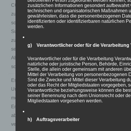
betroffenen Person zugeordnet werden können, so
CO2-Gelder dienen Staaten
1) Finanztip
zusätzlichen Informationen gesondert aufbewahrt
technischen und organisatorischen Maßnahmen un
zur Quersubventionierung
online,
Link
gewährleisten, dass die personenbezogenen Daten
identifizierten oder identifizierbaren natürlichen
sozialer Geschenke,
werden.
Subventionen oder Fonds, die
2)
zunächst vor allem für sich
Finanzministerium,
g) Verantwortlicher oder für die Verarbeitung 
selbst diverse Pöstchen und
Link
Abnehmer für die Gelder
Verantwortlicher oder für die Verarbeitung Verantwo
natürliche oder juristische Person, Behörde, Einr
schaffen dürften.
Stelle, die allein oder gemeinsam mit anderen üb
Mittel der Verarbeitung von personenbezogenen D
Sind die Zwecke und Mittel dieser Verarbeitung d
Es sind vor allem die geistigen
Daily Mail,
oder das Recht der Mitgliedstaaten vorgegeben, s
Urväter solcher Börsen, die am
19.01.2023,
Link
Verantwortliche beziehungsweise können die best
seiner Benennung nach dem Unionsrecht oder de
meisten am
Mitgliedstaaten vorgesehen werden.
Emmissionshandel und davon
abhängigen Technologien
h) Auftragsverarbeiter
verdienen (z.B. Al Gore mit ca.