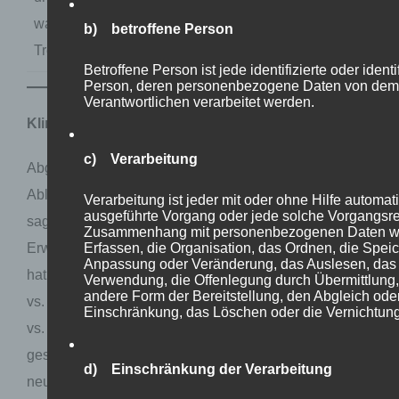
was einen mehrjährigen
b) betroffene Person
Trend fortsetzt.
Betroffene Person ist jede identifizierte oder identi
Person, deren personenbezogene Daten von dem f
Verantwortlichen verarbeitet werden.
Klimafakten zum CO2-Zertifikatehandel
c) Verarbeitung
Abgeleitet vom berühmten kirchlichen Motto zum
Ablasshandel kann man hier aus ökonomischer Sicht
Verarbeitung ist jeder mit oder ohne Hilfe automati
ausgeführte Vorgang oder jede solche Vorgangsre
sagen: „Wenn das Geld im Kasten klingt, die
Zusammenhang mit personenbezogenen Daten wi
Erfassen, die Organisation, das Ordnen, die Speic
Erwärmung bald unter 2 Grad sinkt“. Wie im Mittelalter
Anpassung oder Veränderung, das Auslesen, das 
hat die Klima-Lobby zunächst eine Angst kreiert (Hölle
Verwendung, die Offenlegung durch Übermittlung,
andere Form der Bereitstellung, den Abgleich ode
vs. Klimawandel) und durch eine Leistung (Ablassbrief
Einschränkung, das Löschen oder die Vernichtung
vs. Klimazertifikate) eine Hoffnung auf Erlösung
geschaffen. Die Klimadebatte ist somit aus einer
d) Einschränkung der Verarbeitung
neutralen Perspektive betrachtet nichts anderes als