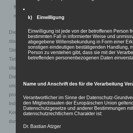
für eine CO2-Bepreisung ist, befürwortet somit eine
massive Teuerung.
k) Einwilligung
Einwilligung ist jede von der betroffenen Person fre
Die Wirtschaft stellt sich seit Jahren gegen die
bestimmten Fall in informierter Weise und unmiss
staatliche Praxis, erst den Leistungsträgern mit
abgegebene Willensbekundung in Form einer Erkl
sonstigen eindeutigen bestätigenden Handlung, mi
Steuern und Zwangsabgaben das Geld aus der
Person zu verstehen gibt, dass sie mit der Verarbe
betreffenden personenbezogenen Daten einversta
Tasche zu ziehen, um es dann staatlich koordiniert
über Fördermittel und Subventionen umzuverteilen.
Diese Praxis entspricht der eines Disziplinierungs-
Name und Anschrift des für die Verarbeitung Ver
und Erziehungsmodells, da am Ende nur diejenigen
profitieren, die blinden Staatsgehorsam üben.
Verantwortlicher im Sinne der Datenschutz-Grundver
den Mitgliedstaaten der Europäischen Union gelten
Individuelle Freiheit und Eigenverantwortung, zwei
Datenschutzgesetze und anderer Bestimmungen mi
Kernsäulen der sozialen Marktwirtschaft, werden hier
datenschutzrechtlichem Charakter ist:
durch die ideologische Gießkanne ersetzt.
Dr. Bastian Atzger