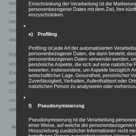
eine neue Form von Religion. Die Öko-Organisationen
Einschränkung der Verarbeitung ist die Markierun
personenbezogener Daten mit dem Ziel, ihre künft
und -Parteien verhalten sich dabei wie Sekten und
einzuschränken.
meist junge, weibliche Ikonen sind die Prediger des
Untergangs. Prediger, die von Wissenschaft reden,
e) Profiling
aber nicht wissenschaftlich handeln.
Profiling ist jede Art der automatisierten Verarbeit
personenbezogener Daten, die darin besteht, das
Politik und Medien unterstützen diesen Ablasshandel
personenbezogenen Daten verwendet werden, u
um den CO2-Hoax, da sich hierauf Macht, Geld und
persönliche Aspekte, die sich auf eine natürliche
bewerten, insbesondere, um Aspekte bezüglich Arb
Einfluss generieren lassen. Und um Geld und Einfluss
wirtschaftlicher Lage, Gesundheit, persönlicher Vo
Zuverlässigkeit, Verhalten, Aufenthaltsort oder Or
geht es hierbei nahezu ausschließlich. Die Gelder der
natürlichen Person zu analysieren oder vorherzu
CO2-Beträge fließen nämlich nicht in die Aufforstung
von Wäldern oder in die Forschung neuer Plastikstoffe
f) Pseudonymisierung
oder gar moderner Kernkraftwerke. Im Gegenteil.
Pseudonymisierung ist die Verarbeitung persone
einer Weise, auf welche die personenbezogenen
Aussage
Verfasser / Quelle
Hinzuziehung zusätzlicher Informationen nicht me