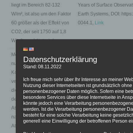
liegt im Bereich 82-132
Years of Surface Observatio
W/m², ist also um den Faktor
Earth Systems, DOI: https
60 größer als der Effekt von
0044.1,
Link
CO2, der seit 1750 auf 1,8
W/m² geschätzt wird.
Menschliche Aktivitäten sind
Koutsoyiannis D. Refined 
Datenschutzerklärung
nur für ca. 4% der
Application to Atmospheri
Stand: 08.11.2022
Kohlenstoffemissionen
Water. 2024; 16(17):2402.
Ich freue mich sehr über Ihr Interesse an meiner We
verantwortlich. Außerdem ist
https://doi.org/10.3390/
Nutzung dieser Internetseiten ist grundsätzlich ohn
die überwiegende Mehrheit
personenbezogener Daten möglich. Sofern eine bet
besondere Services über diese Internetseite in An
der Veränderungen in der
könnte jedoch eine Verarbeitung personenbezogener
Atmosphäre seit 1750 auf
werden. Ist die Verarbeitung personenbezogener Dat
besteht für eine solche Verarbeitung keine gesetzli
natürliche Prozesse (wie
generell eine Einwilligung der betroffenen Person ei
Atmung und Photosynthese)