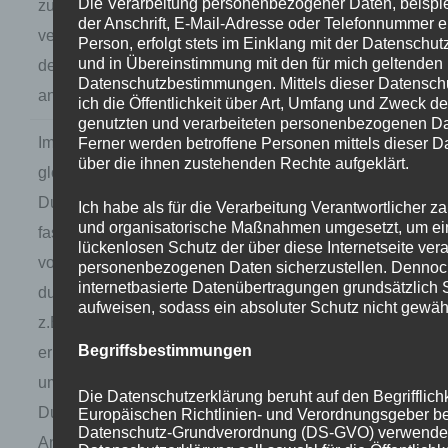
Die Verarbeitung personenbezogener Daten, beisp
zurückzuführen. Und CO₂
der Anschrift, E-Mail-Adresse oder Telefonnummer e
verschwindet schneller aus
Person, erfolgt stets im Einklang mit der Datensch
und in Übereinstimmung mit den für mich geltenden
der Atmosphäre als bisher
Datenschutzbestimmungen. Mittels dieser Datensch
angenommen.
ich die Öffentlichkeit über Art, Umfang und Zweck de
genutzten und verarbeiteten personenbezogenen Da
Im Jahr 2023 stieg die
Goessling et al. ,Recent g
Ferner werden betroffene Personen mittels dieser D
über die ihnen zustehenden Rechte aufgeklärt.
globale
intensified by record-low 
Durchschnittstemperatur um
albedo.Science0,eadq728
Ich habe als für die Verarbeitung Verantwortlicher z
und organisatorische Maßnahmen umgesetzt, um ei
fast 1,5 K über das
https://www.science.org/
lückenlosen Schutz der über diese Internetseite vera
vorindustrielle Niveau, was
personenbezogenen Daten sicherzustellen. Denno
internetbasierte Datenübertragungen grundsätzlich 
durch bekannte Faktoren,
aufweisen, sodass ein absoluter Schutz nicht gewäh
z.B. El Niño, nicht vollständig
Begriffsbestimmungen
erklärt werden kann, da sie
um etwa 0,2 K unter dem
Die Datenschutzerklärung beruht auf den Begrifflich
Durchschnitt lagen. Neue
Europäischen Richtlinien- und Verordnungsgeber be
Datenschutz-Grundverordnung (DS-GVO) verwendet
Analysen von Satelliten- und