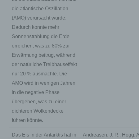
Daten zu registrieren. Welche personenbezogenen D
die Verarbeitung Verantwortlichen übermittelt werden
die atlantische Oszillation
jeweiligen Eingabemaske, die für die Registrierung 
(AMO) verursacht wurde.
von der betroffenen Person eingegebenen person
werden ausschließlich für die interne Verwendung be
Dadurch konnte mehr
Verarbeitung Verantwortlichen und für eigene Zwec
gespeichert. Der für die Verarbeitung Verantwortlic
Sonnenstrahlung die Erde
an einen oder mehrere Auftragsverarbeiter, beispiel
erreichen, was zu 80% zur
Paketdienstleister, veranlassen, der die personen
ebenfalls ausschließlich für eine interne Verwendung
Erwärmung beitrug, während
Verarbeitung Verantwortlichen zuzurechnen ist, nutzt
der natürliche Treibhauseffekt
Durch eine Registrierung auf der Internetseite des fü
nur 20 % ausmachte. Die
Verantwortlichen wird ferner die vom Internet-Servic
AMO wird in wenigen Jahren
betroffenen Person vergebene IP-Adresse, das Datu
der Registrierung gespeichert. Die Speicherung dies
in die negative Phase
dem Hintergrund, dass nur so der Missbrauch unsere
übergehen, was zu einer
werden kann, und diese Daten im Bedarfsfall ermög
Straftaten aufzuklären. Insofern ist die Speicherung 
dichteren Wolkendecke
Absicherung des für die Verarbeitung Verantwortliche
führen könnte.
Weitergabe dieser Daten an Dritte erfolgt grundsätzli
gesetzliche Pflicht zur Weitergabe besteht oder die
Strafverfolgung dient.
Das Eis in der Antarktis hat in
Andreasen, J. R., Hogg, A.