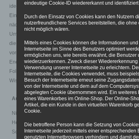
eindeutige Cookie-ID wiedererkannt und identifizier
ideologisch geprägten Tageszeitungen wird der
Eindruck vermittelt, dass ein Temperaturrekord den
Durch den Einsatz von Cookies kann den Nutzern die
nutzerfreundlichere Services bereitstellen, die ohn
nächsten jagt, es „Temperaturexplosionen“ gäbe,
nicht möglich wären.
Umweltkatastrophen an der Tagesordnung sind und
Mittels eines Cookies können die Informationen und
die Kosten für die von der Öko-Lobby
Internetseite im Sinne des Benutzers optimiert werd
vorgeschlagenen Maßnahmen (z.B. für erneuerbare
ermöglichen uns, wie bereits erwähnt, die Benutzer u
wiederzuerkennen. Zweck dieser Wiedererkennung is
Energien oder E-Mobilität) geringer seien, als die
Verwendung unserer Internetseite zu erleichtern. De
Folgekosten des Klimawandels. Bestätigt die
Internetseite, die Cookies verwendet, muss beispiel
Besuch der Internetseite erneut seine Zugangsdaten
Wissenschaft dieses Bild? Nicht wirklich.
von der Internetseite und dem auf dem Computersy
abgelegten Cookie übernommen wird. Ein weiteres B
eines Warenkorbes im Online-Shop. Der Online-Shop
Aussage
Verfasser / Quelle
Artikel, die ein Kunde in den virtuellen Warenkorb ge
Cookie.
Nigel Calder, langjähriger
Calder, N. (1999). The C
Herausgeber der „New
Thermometer and the Cau
Die betroffene Person kann die Setzung von Cookie
Internetseite jederzeit mittels einer entsprechenden 
Scientist“, prognostizierte
Energy & Environment, 10
genutzten Internetbrowsers verhindern und damit d