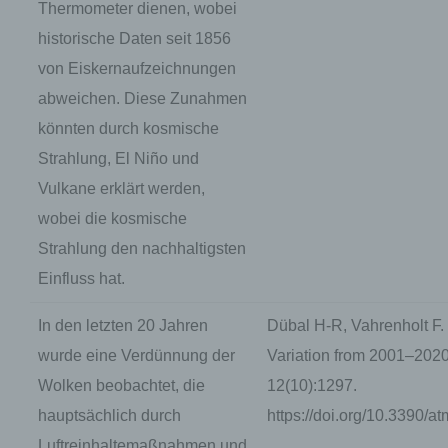
Thermometer dienen, wobei
Bei der Nutzung dieser allgemeinen Daten und Info
historische Daten seit 1856
keine Rückschlüsse auf die betroffene Person. Dies
von Eiskernaufzeichnungen
werden vielmehr benötigt, um (1) die Inhalte unserer 
auszuliefern, (2) die Inhalte unserer Internetseite s
abweichen. Diese Zunahmen
diese zu optimieren, (3) die dauerhafte Funktionsfäh
könnten durch kosmische
informationstechnologischen Systeme und der Techn
Internetseite zu gewährleisten sowie (4) um Strafv
Strahlung, El Niño und
Falle eines Cyberangriffes die zur Strafverfolgung 
Vulkane erklärt werden,
Informationen bereitzustellen. Diese anonym erhob
Informationen werden durch uns daher einerseits stat
wobei die kosmische
dem Ziel ausgewertet, den Datenschutz und die Date
Strahlung den nachhaltigsten
unserem Unternehmen zu erhöhen, um letztlich ein 
Schutzniveau für die von uns verarbeiteten perso
Einfluss hat.
sicherzustellen. Die anonymen Daten der Server-Log
von allen durch eine betroffene Person angegebe
In den letzten 20 Jahren
Dübal H-R, Vahrenholt F.
Daten gespeichert.
wurde eine Verdünnung der
Variation from 2001–2020
Registrierung auf der Internetseite
Wolken beobachtet, die
12(10):1297.
hauptsächlich durch
https://doi.org/10.3390
Die betroffene Person hat die Möglichkeit, sich auf de
die Verarbeitung Verantwortlichen unter Angabe v
Luftreinhaltemaßnahmen und