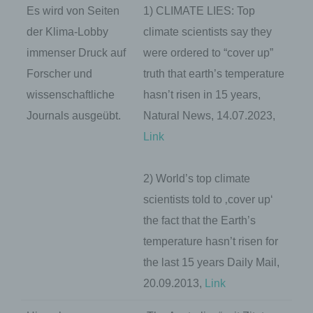
Es wird von Seiten
1) CLIMATE LIES: Top
der Klima-Lobby
climate scientists say they
immenser Druck auf
were ordered to “cover up”
Forscher und
truth that earth’s temperature
wissenschaftliche
hasn’t risen in 15 years,
Journals ausgeübt.
Natural News, 14.07.2023,
Link
2) World’s top climate
scientists told to ‚cover up‘
the fact that the Earth’s
temperature hasn’t risen for
the last 15 years Daily Mail,
20.09.2013,
Link