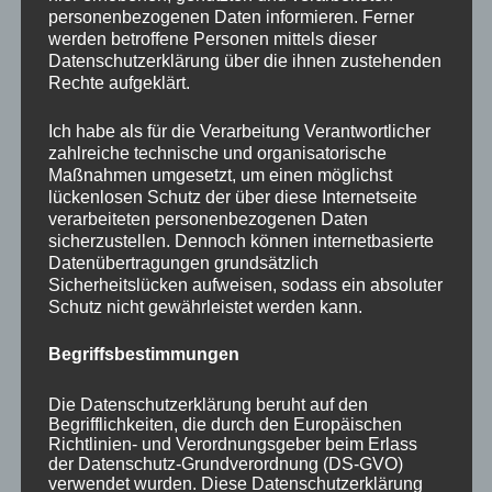
personenbezogenen Daten informieren. Ferner
anzuwenden sind.
werden betroffene Personen mittels dieser
Datenschutzerklärung über die ihnen zustehenden
Koordinationsfunktion
: Hierbei tritt das
Rechte aufgeklärt.
Marketing als beratende Einheit auf bei Prozessen
wie strategischen Neuausrichtungen des
Ich habe als für die Verarbeitung Verantwortlicher
zahlreiche technische und organisatorische
Gesamtunternehmens, Neuaufstellung von
Maßnahmen umgesetzt, um einen möglichst
Kennzahlensystemen oder Änderung des
lückenlosen Schutz der über diese Internetseite
verarbeiteten personenbezogenen Daten
Markenauftritts. Die Koordinationsfunktion ist Teil
sicherzustellen. Dennoch können internetbasierte
des Regelkreises, da sie keine einmalige
Datenübertragungen grundsätzlich
Sicherheitslücken aufweisen, sodass ein absoluter
Projektaufgabe darstellt, sondern ein permanentes
Schutz nicht gewährleistet werden kann.
Anpassungs- und Veränderungsmanagement.
Begriffsbestimmungen
Welche Werkzeuge nutzt das Marketing
Die Datenschutzerklärung beruht auf den
Controlling?
Begrifflichkeiten, die durch den Europäischen
Richtlinien- und Verordnungsgeber beim Erlass
der Datenschutz-Grundverordnung (DS-GVO)
Im Strategischen Marketing geht es um die langfristige
verwendet wurden. Diese Datenschutzerklärung