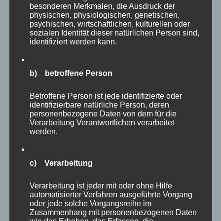
besonderen Merkmalen, die Ausdruck der
Die relevantesten und am weitesten verbreiteten KPI
physischen, physiologischen, genetischen,
psychischen, wirtschaftlichen, kulturellen oder
finden Sie auf der Seite Key Performance Indikatoren.
sozialen Identität dieser natürlichen Person sind,
identifiziert werden kann.
Dort sind ebenfalls drei elementare Punkte aufgezeigt,
an denen man sich bei der Auswahl der KPI
orientieren kann.
b) betroffene Person
Betroffene Person ist jede identifizierte oder
Welche Arten von Marketing Controlling gibt es?
identifizierbare natürliche Person, deren
personenbezogene Daten von dem für die
Es gibt zahlreiche Formen des Marketing Controlling
Verarbeitung Verantwortlichen verarbeitet
werden.
und in der Praxis richten sich Unternehmen vielmehr
nach ihren Anforderungen und ihrer Marktsituation
c) Verarbeitung
denn nach etablierten wissenschaftlichen Standards.
Grundsätzlich kann man jedoch unter folgenden
Verarbeitung ist jeder mit oder ohne Hilfe
automatisierter Verfahren ausgeführte Vorgang
Ansätzen des Marketing Controllings unterscheiden (s.
oder jede solche Vorgangsreihe im
Gaubinger, Kurt, 2000, Strategisches Marketing-
Zusammenhang mit personenbezogenen Daten