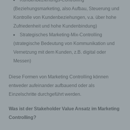
Daten verwendet werden, um bestimmte
persönliche Aspekte, die sich auf eine natürliche
(Beziehungsmarketing, also Aufbau, Steuerung und
Person beziehen, zu bewerten, insbesondere,
Kontrolle von Kundenbeziehungen, v.a. über hohe
um Aspekte bezüglich Arbeitsleistung,
wirtschaftlicher Lage, Gesundheit, persönlicher
Zufriedenheit und hohe Kundenbindung)
Vorlieben, Interessen, Zuverlässigkeit,
Verhalten, Aufenthaltsort oder Ortswechsel
Strategisches Marketing-Mix-Controlling
dieser natürlichen Person zu analysieren oder
(strategische Bedeutung von Kommunikation und
vorherzusagen.
Vernetzung mit dem Kunden, z.B. digital oder
Messen)
f) Pseudonymisierung
Pseudonymisierung ist die Verarbeitung
Diese Formen von Marketing Controlling können
personenbezogener Daten in einer Weise, auf
entweder aufeinander aufbauend oder als
welche die personenbezogenen Daten ohne
Hinzuziehung zusätzlicher Informationen nicht
Einzelschritte durchgeführt werden.
mehr einer spezifischen betroffenen Person
zugeordnet werden können, sofern diese
zusätzlichen Informationen gesondert
Was ist der Stakeholder Value Ansatz im Marketing
aufbewahrt werden und technischen und
Controlling?
organisatorischen Maßnahmen unterliegen, die
gewährleisten, dass die personenbezogenen
Daten nicht einer identifizierten oder