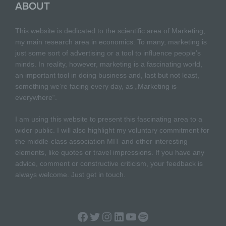
ABOUT
Dritter ist eine natürliche oder juristische Person,
Behörde, Einrichtung oder andere Stelle außer
der betroffenen Person, dem Verantwortlichen,
This website is dedicated to the scientific area of Marketing,
dem Auftragsverarbeiter und den Personen, die
my main research area in economics. To many, marketing is
unter der unmittelbaren Verantwortung des
just some sort of advertising or a tool to influence people’s
Verantwortlichen oder des Auftragsverarbeiters
minds. In reality, however, marketing is a fascinating world,
befugt sind, die personenbezogenen Daten zu
verarbeiten.
an important tool in doing business and, last but not least,
something we’re facing every day, as „Marketing is
everywhere“.
k) Einwilligung
I am using this website to present this fascinating area to a
wider public. I will also highlight my voluntary commitment for
Einwilligung ist jede von der betroffenen Person
freiwillig für den bestimmten Fall in informierter
the middle-class association MIT and other interesting
Weise und unmissverständlich abgegebene
elements, like quotes or travel impressions. If you have any
Willensbekundung in Form einer Erklärung oder
advice, comment or constructive criticism, your feedback is
einer sonstigen eindeutigen bestätigenden
always welcome. Just get in touch.
Handlung, mit der die betroffene Person zu
verstehen gibt, dass sie mit der Verarbeitung der
sie betreffenden personenbezogenen Daten
einverstanden ist.
Facebook
Twitter
Instagram
LinkedIn
YouTube
Spotify