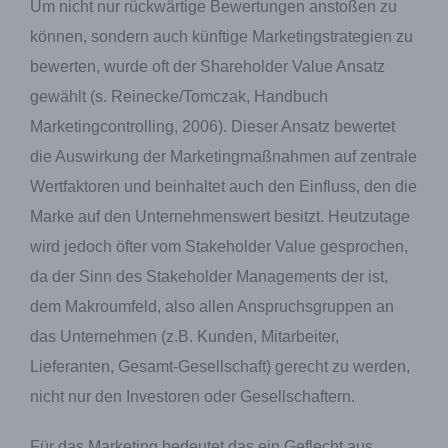
Um nicht nur rückwärtige Bewertungen anstoßen zu
identifizierbaren natürlichen Person zugewiesen
werden.
können, sondern auch künftige Marketingstrategien zu
bewerten, wurde oft der Shareholder Value Ansatz
g) Verantwortlicher oder für die
gewählt (s. Reinecke/Tomczak, Handbuch
Verarbeitung Verantwortlicher
Marketingcontrolling, 2006). Dieser Ansatz bewertet
die Auswirkung der Marketingmaßnahmen auf zentrale
Verantwortlicher oder für die Verarbeitung
Verantwortlicher ist die natürliche oder
Wertfaktoren und beinhaltet auch den Einfluss, den die
juristische Person, Behörde, Einrichtung oder
andere Stelle, die allein oder gemeinsam mit
Marke auf den Unternehmenswert besitzt. Heutzutage
anderen über die Zwecke und Mittel der
wird jedoch öfter vom Stakeholder Value gesprochen,
Verarbeitung von personenbezogenen Daten
entscheidet. Sind die Zwecke und Mittel dieser
da der Sinn des Stakeholder Managements der ist,
Verarbeitung durch das Unionsrecht oder das
Recht der Mitgliedstaaten vorgegeben, so kann
dem Makroumfeld, also allen Anspruchsgruppen an
der Verantwortliche beziehungsweise können
das Unternehmen (z.B. Kunden, Mitarbeiter,
die bestimmten Kriterien seiner Benennung
nach dem Unionsrecht oder dem Recht der
Lieferanten, Gesamt-Gesellschaft) gerecht zu werden,
Mitgliedstaaten vorgesehen werden.
nicht nur den Investoren oder Gesellschaftern.
h) Auftragsverarbeiter
Für das Marketing bedeutet das ein Geflecht aus