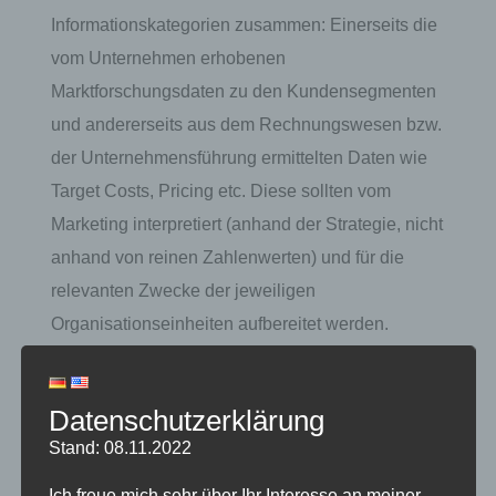
Informationskategorien zusammen: Einerseits die
vom Unternehmen erhobenen
Marktforschungsdaten zu den Kundensegmenten
und andererseits aus dem Rechnungswesen bzw.
der Unternehmensführung ermittelten Daten wie
Target Costs, Pricing etc. Diese sollten vom
Marketing interpretiert (anhand der Strategie, nicht
anhand von reinen Zahlenwerten) und für die
relevanten Zwecke der jeweiligen
Organisationseinheiten aufbereitet werden.
Planungsfunktion:
Hierbei geht es darum, der
Unternehmensleitung auf der Basis alternativer
Datenschutzerklärung
Strategien eine Entscheidungsgrundlage zu liefern,
Stand: 08.11.2022
kritische Fragestellungen aufzuwerfen und eine
strategische wie operative Marketingplanung
Ich freue mich sehr über Ihr Interesse an meiner