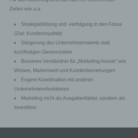
Zielen wie u.a.
Auftragsverarbeiter ist eine natürliche oder
juristische Person, Behörde, Einrichtung oder
andere Stelle, die personenbezogene Daten im
Strategiebildung und -verfolgung in den Fokus
Auftrag des Verantwortlichen verarbeitet.
(Ziel: Kundenloyalität)
Steigerung des Unternehmenswerts statt
i) Empfänger
kurzfristigen Gewinnzielen
Besseres Verständnis für „Marketing Assets“ wie
Empfänger ist eine natürliche oder juristische
Person, Behörde, Einrichtung oder andere
Wissen, Markenwert und Kundenbeziehungen
Stelle, der personenbezogene Daten offengelegt
werden, unabhängig davon, ob es sich bei ihr
Engere Koordination mit anderen
um einen Dritten handelt oder nicht. Behörden,
Unternehmensfunktionen
die im Rahmen eines bestimmten
Untersuchungsauftrags nach dem Unionsrecht
Marketing nicht als Ausgabenfaktor, sondern als
oder dem Recht der Mitgliedstaaten
möglicherweise personenbezogene Daten
Investition
erhalten, gelten jedoch nicht als Empfänger.
j) Dritter