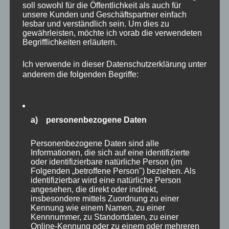
soll sowohl für die Öffentlichkeit als auch für
Steigerung des Unternehmenswerts, um einen guten
unsere Kunden und Geschäftspartner einfach
Markenwert (Brand Equity), um Kundenbindung
lesbar und verständlich sein. Um dies zu
gewährleisten, möchte ich vorab die verwendeten
(Treue) und – in zunehmendem Maße – auch um die
Begrifflichkeiten erläutern.
Bindung von Fachkräften und elementaren Zulieferern.
Ich verwende in dieser Datenschutzerklärung unter
anderem die folgenden Begriffe:
Um Marketing-Erfolg zu messen, wurden verschiedene
Kennzahlen (Key Performance Indicators, KPI)
entwickelt. Der am häufigsten genannte KPI ist der
a) personenbezogene Daten
ROI, der Return on Investment. Dieser gibt an, wie sich
eine Investition prozentual am Einsatzkapital gesehen
Personenbezogene Daten sind alle
Informationen, die sich auf eine identifizierte
rentiert hat (Berechnung: ROI = Gewinn /
oder identifizierbare natürliche Person (im
Gesamtkapital x 100). Dieser ist jedoch zu generell
Folgenden „betroffene Person") beziehen. Als
identifizierbar wird eine natürliche Person
und zu ungenau, um darauf eine gute Analyse
angesehen, die direkt oder indirekt,
insbesondere mittels Zuordnung zu einer
aufzubauen, ob und welche Marketing-Investments
Kennung wie einem Namen, zu einer
effektiv und effizient waren.
Kennnummer, zu Standortdaten, zu einer
Online-Kennung oder zu einem oder mehreren