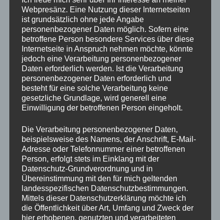
Webpresänz. Eine Nutzung dieser Internetseiten
(hinsichtlich Budgetierung, Segmentierung und
ist grundsätzlich ohne jede Angabe
Organisation) aufzustellen.
personenbezogener Daten möglich. Sofern eine
betroffene Person besondere Services über diese
Überwachungsfunktion:
Etablierung und
Internetseite in Anspruch nehmen möchte, könnte
Durchführung von Kontrollen (rückblickende Soll-Ist-
jedoch eine Verarbeitung personenbezogener
Daten erforderlich werden. Ist die Verarbeitung
Vergleiche) und Audits (periodische
personenbezogener Daten erforderlich und
Untersuchungen von Marketingumwelt, -zielen, -
besteht für eine solche Verarbeitung keine
gesetzliche Grundlage, wird generell eine
strategien). Im operativen Marketing werden vor
Einwilligung der betroffenen Person eingeholt.
allem die einzelnen Marketinginstrumente und der
Die Verarbeitung personenbezogener Daten,
Marketingmix kontrolliert, im strategischen Marketing
beispielsweise des Namens, der Anschrift, E-Mail-
die Umsetzung der Strategie (richtige „Übersetzung
Adresse oder Telefonnummer einer betroffenen
Person, erfolgt stets im Einklang mit der
von Strategie in operative Aktivitäten) und die Basis-
Datenschutz-Grundverordnung und in
Prämissen (ob die aktuelle Strategie noch auf den
Übereinstimmung mit den für mich geltenden
landesspezifischen Datenschutzbestimmungen.
richtigen Annahmen beruht). Es ist hierbei die
Mittels dieser Datenschutzerklärung möchte ich
Hauptaufgabe des Marketings zu prüfen, welche
die Öffentlichkeit über Art, Umfang und Zweck der
hier erhobenen, genutzten und verarbeiteten
Kontrollfunktionen für die existierende Strategie