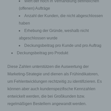
Willensbekundung in Form einer Erklärung oder
Wert der noch in Verhandlung befindlichen
einer sonstigen eindeutigen bestätigenden
(offenen) Aufträge
Handlung, mit der die betroffene Person zu
verstehen gibt, dass sie mit der Verarbeitung der
Anzahl der Kunden, die nicht abgeschlossen
sie betreffenden personenbezogenen Daten
einverstanden ist.
haben
Erhebung der Gründe, weshalb nicht
abgeschlossen wurde
Name und Anschrift des für die Verarbeitung
Deckungsbeitrag pro Kunde und pro Auftrag
Verantwortlichen
Deckungsbeitrag pro Produkt
Verantwortlicher im Sinne der Datenschutz-
Grundverordnung, sonstiger in den Mitgliedstaaten
Diese Zahlen unterstützen die Auswertung der
der Europäischen Union geltenden
Datenschutzgesetze und anderer Bestimmungen
Marketing-Strategie und dienen als Frühindikatoren,
mit datenschutzrechtlichem Charakter ist:
um Fehlentwicklungen rechtzeitig zu identifizieren. Es
Dr. Bastian Atzger
können aber auch kundenspezifische Kennzahlen
entwickelt werden, die bei Großkunden bzw.
E-Mail: info@bastian-atzger.de
regelmäßigen Bestellern angewandt werden.
Cookies / SessionStorage / LocalStorage