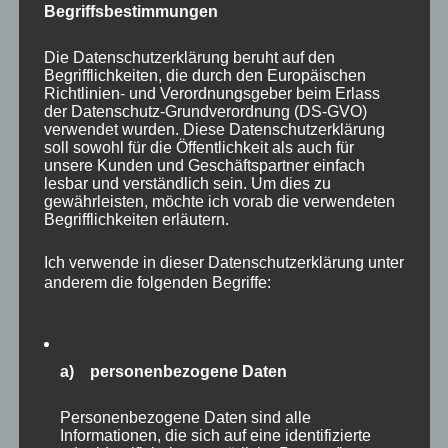
Begriffsbestimmungen
Anforderungen an die Organisationsbereiche
definieren und analysieren, ob die
Die Datenschutzerklärung beruht auf den
organisatorischen Einheiten entsprechend ihrer
Begrifflichkeiten, die durch den Europäischen
Richtlinien- und Verordnungsgeber beim Erlass
Anforderungen korrekt aufgestellt sind
der Datenschutz-Grundverordnung (DS-GVO)
verwendet wurden. Diese Datenschutzerklärung
Ressourcenanalyse:
soll sowohl für die Öffentlichkeit als auch für
Ermittlung, ob die zur Erstellung der Leistung
unsere Kunden und Geschäftspartner einfach
lesbar und verständlich sein. Um dies zu
notwendigen Ressourcen problemlos beschafft
gewährleisten, möchte ich vorab die verwendeten
Begrifflichkeiten erläutern.
werden können (Lieferketten)
Analyse, ob der Kundennutzen erkennbar
Ich verwende in dieser Datenschutzerklärung unter
anderem die folgenden Begriffe:
firmenspezifisch und nicht einfach
nachzuahmen befriedigt werden kann
Abschätzung, ob die Möglichkeit einer
a) personenbezogene Daten
Transferierbarkeit der Leistungserstellung auf
andere Produkte in neuen Märkten existiert
Personenbezogene Daten sind alle
Informationen, die sich auf eine identifizierte