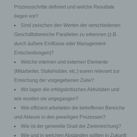
wurde. Dies ermöglicht es den besuchten
Prozessschritte definiert und welche Resultate
Internetseiten und Servern, den individuellen
Browser der betroffenen Person von anderen
liegen vor?
Internetbrowsern, die andere Cookies enthalten,
Sind zwischen den Werten der verschiedenen
zu unterscheiden. Ein bestimmter Internetbrowser
kann über die eindeutige Cookie-ID wiedererkannt
Geschäftsbereiche Parallelen zu erkennen (z.B.
und identifiziert werden.
durch äußere Einflüsse oder Management-
Entscheidungen)?
Durch den Einsatz von Cookies kann den Nutzern
dieser Internetseite nutzerfreundlichere Services
Welche internen und externen Elemente
bereitstellen, die ohne die Cookie-Setzung nicht
(Mitarbeiter, Stakeholder, etc.) waren relevant zur
möglich wären.
Erreichung der vorgegebenen Ziele?
Mittels eines Cookies können die Informationen
Wo lagen die erfolgskritischen Aktivitäten und
und Angebote auf unserer Internetseite im Sinne
des Benutzers optimiert werden. Cookies
wie wurden sie angegangen?
ermöglichen uns, wie bereits erwähnt, die
Wie effizient arbeiteten die betroffenen Bereiche
Benutzer unserer Internetseite wiederzuerkennen.
Zweck dieser Wiedererkennung ist es, den
und Akteure in den jeweiligen Prozessen?
Nutzern die Verwendung unserer Internetseite zu
Wie ist der generelle Grad der Zielerreichung?
erleichtern. Der Benutzer einer Internetseite, die
Cookies verwendet, muss beispielsweise nicht bei
Wie und in welchen Abständen sollten in Zukunft