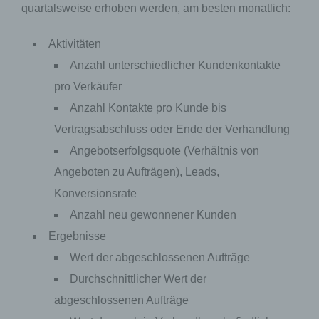
quartalsweise erhoben werden, am besten monatlich:
oder dem Recht der Mitgliedstaaten
möglicherweise personenbezogene Daten
erhalten, gelten jedoch nicht als Empfänger.
Aktivitäten
Anzahl unterschiedlicher Kundenkontakte
j) Dritter
pro Verkäufer
Anzahl Kontakte pro Kunde bis
Dritter ist eine natürliche oder juristische Person,
Behörde, Einrichtung oder andere Stelle außer
Vertragsabschluss oder Ende der Verhandlung
der betroffenen Person, dem Verantwortlichen,
Angebotserfolgsquote (Verhältnis von
dem Auftragsverarbeiter und den Personen, die
unter der unmittelbaren Verantwortung des
Angeboten zu Aufträgen), Leads,
Verantwortlichen oder des Auftragsverarbeiters
befugt sind, die personenbezogenen Daten zu
Konversionsrate
verarbeiten.
Anzahl neu gewonnener Kunden
Ergebnisse
k) Einwilligung
Wert der abgeschlossenen Aufträge
Durchschnittlicher Wert der
Einwilligung ist jede von der betroffenen Person
freiwillig für den bestimmten Fall in informierter
abgeschlossenen Aufträge
Weise und unmissverständlich abgegebene