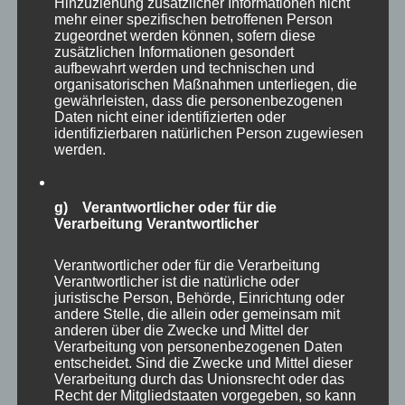
Hinzuziehung zusätzlicher Informationen nicht
hier das Marketing-Controlling andere Informationen
mehr einer spezifischen betroffenen Person
zugeordnet werden können, sofern diese
betrachtet, als es die Strategieplanung benötigt.
zusätzlichen Informationen gesondert
aufbewahrt werden und technischen und
Marketing-Strategen benötigen auch Frühindikatoren,
organisatorischen Maßnahmen unterliegen, die
um Problemfelder zeitnah zu erkennen und bei Bedarf
gewährleisten, dass die personenbezogenen
Daten nicht einer identifizierten oder
möglichst rasch handeln zu können. Frühindikatoren
identifizierbaren natürlichen Person zugewiesen
werden.
können politische/gesetzliche Veränderungen sein,
Studien zu veränderten Konsumentenpräferenzen,
Kundenfeedback (v.a. bei starkem Anstieg bei
g) Verantwortlicher oder für die
Verarbeitung Verantwortlicher
bestimmten Produkten), Anzahl der Kundentermine pro
Verkäufer, oder Veränderungen in der
Verantwortlicher oder für die Verarbeitung
Verantwortlicher ist die natürliche oder
Angebotserfolgsquote.
juristische Person, Behörde, Einrichtung oder
andere Stelle, die allein oder gemeinsam mit
anderen über die Zwecke und Mittel der
Auf Basis von Zielwerten und relevanten Indikatoren
Verarbeitung von personenbezogenen Daten
(KPI) leiten sich dann im Anschluss die
entscheidet. Sind die Zwecke und Mittel dieser
Verarbeitung durch das Unionsrecht oder das
entsprechenden operativen Maßnahmen und deren
Recht der Mitgliedstaaten vorgegeben, so kann