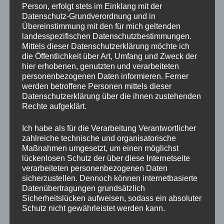
Person, erfolgt stets im Einklang mit der
(intern sowie Arbeitsmarkt)
Datenschutz-Grundverordnung und in
Ermittlung von Möglichkeiten der
Übereinstimmung mit den für mich geltenden
landesspezifischen Datenschutzbestimmungen.
Mitarbeiterfortbildung und zur Reduzierung von
Mittels dieser Datenschutzerklärung möchte ich
Fluktuation
die Öffentlichkeit über Art, Umfang und Zweck der
hier erhobenen, genutzten und verarbeiteten
Analyse der Organisationsstruktur und -kultur im
personenbezogenen Daten informieren. Ferner
Vergleich mit Mitbewerbern:
werden betroffene Personen mittels dieser
Datenschutzerklärung über die ihnen zustehenden
Marktorientiert (z.B. Vergleiche von Qualität,
Rechte aufgeklärt.
Preisen, Image)
Unternehmensorientiert (Flexibilität am
Ich habe als für die Verarbeitung Verantwortlicher
zahlreiche technische und organisatorische
Markt, Innovationskraft, Hierarchieebenen,
Maßnahmen umgesetzt, um einen möglichst
Prozesse der Entscheidungsfindung)
lückenlosen Schutz der über diese Internetseite
verarbeiteten personenbezogenen Daten
Produktlebenszyklus-Analyse:
sicherzustellen. Dennoch können internetbasierte
Produkt- und Programmpolitik (Vergleich der
Datenübertragungen grundsätzlich
Sicherheitslücken aufweisen, sodass ein absoluter
Stufen auf denen sich die eigenen Produkte im
Schutz nicht gewährleistet werden kann.
Vergleich zum Wettbewerb befinden)