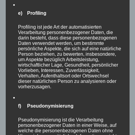
Alleinstellungsmerkmalen, jedoch geringen
Wettbewerbsvorteilen im Gesamtmarkt)
e) Profiling
Fokussierung und Kostenführerschaft (bei
Profiling ist jede Art der automatisierten
geringen Wettbewerbsvorteilen jedoch
Verarbeitung personenbezogener Daten, die
darin besteht, dass diese personenbezogenen
Kostenvorteilen in Teilmärkten
Daten verwendet werden, um bestimmte
persönliche Aspekte, die sich auf eine natürliche
Person beziehen, zu bewerten, insbesondere,
Die Inhalte dieser Ziele sind u.a.:
um Aspekte bezüglich Arbeitsleistung,
wirtschaftlicher Lage, Gesundheit, persönlicher
Marktökonomisch (Umsatz, Deckungsbeitrag,
Vorlieben, Interessen, Zuverlässigkeit,
Verhalten, Aufenthaltsort oder Ortswechsel
Marktanteil)
dieser natürlichen Person zu analysieren oder
vorherzusagen.
Marktpsychologisch (Bekanntheitsgrad,
Kundenzufriedenheitsgrad, Image,
Qualitätswahrnehmung).
f) Pseudonymisierung
Pseudonymisierung ist die Verarbeitung
Aber Vorsicht: Da die meisten KPI im Vertrieb
personenbezogener Daten in einer Weise, auf
welche die personenbezogenen Daten ohne
vergangenheitsbezogen sind, zeigt die Praxis, dass