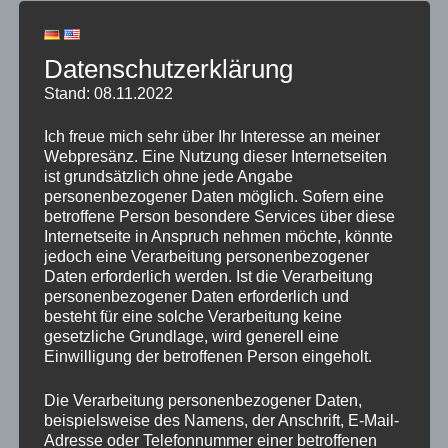
Vergleich der eigenen Unternehmensgröße
gegenüber dem Wettbewerb
Datenschutzerklärung
Identifizierung der relevanten Stakeholder
Stand: 08.11.2022
und KOLs (Meinungsführer, Influencer)
Analyse der Kundenbedürfnisse:
Ich freue mich sehr über Ihr Interesse an meiner
Webpresänz. Eine Nutzung dieser Internetseiten
Primäre Marktforschung (Befragung,
ist grundsätzlich ohne jede Angabe
Beobachtung, Tests)
personenbezogener Daten möglich. Sofern eine
betroffene Person besondere Services über diese
Sekundäre Marktforschung (existierende
Internetseite in Anspruch nehmen möchte, könnte
Daten aus internen oder externen Quellen, z.B.
jedoch eine Verarbeitung personenbezogener
Daten erforderlich werden. Ist die Verarbeitung
Erfahrung der Mitarbeiter oder Branchen-
personenbezogener Daten erforderlich und
Informationen)
besteht für eine solche Verarbeitung keine
gesetzliche Grundlage, wird generell eine
Personalanalyse:
Einwilligung der betroffenen Person eingeholt.
Vergleich des aktuellen Personals mit den
Die Verarbeitung personenbezogener Daten,
Anforderungen
beispielsweise des Namens, der Anschrift, E-Mail-
Analyse der allgemeinen Personalsituation
Adresse oder Telefonnummer einer betroffenen