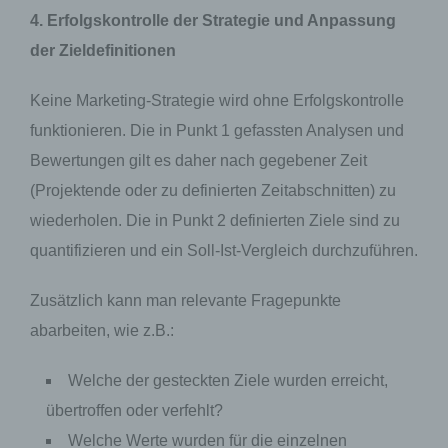
4. Erfolgskontrolle der Strategie und Anpassung
Die Internetseiten verwenden teilweise so
der Zieldefinitionen
genannte Cookies, LocalStorage und
SessionStorage. Dies dient dazu, dieses Angebot
nutzerfreundlicher, effektiver und sicherer zu
Keine Marketing-Strategie wird ohne Erfolgskontrolle
machen. Local Storage und SessionStorage ist
funktionieren. Die in Punkt 1 gefassten Analysen und
eine Technologie, mit welcher ihr Browser Daten
auf Ihrem Computer oder mobilen Gerät
Bewertungen gilt es daher nach gegebener Zeit
abspeichert. Cookies sind Textdateien, welche
über einen Internetbrowser auf einem
(Projektende oder zu definierten Zeitabschnitten) zu
Computersystem abgelegt und gespeichert
wiederholen. Die in Punkt 2 definierten Ziele sind zu
werden. Sie können die Verwendung von Cookies,
LocalStorage und SessionStorage durch
quantifizieren und ein Soll-Ist-Vergleich durchzuführen.
entsprechende Einstellung in Ihrem Browser
verhindern.
Zusätzlich kann man relevante Fragepunkte
Zahlreiche Internetseiten und Server verwenden
abarbeiten, wie z.B.:
Cookies. Viele Cookies enthalten eine sogenannte
Cookie-ID. Eine Cookie-ID ist eine eindeutige
Kennung des Cookies. Sie besteht aus einer
Welche der gesteckten Ziele wurden erreicht,
Zeichenfolge, durch welche Internetseiten und
übertroffen oder verfehlt?
Server dem konkreten Internetbrowser zugeordnet
werden können, in dem das Cookie gespeichert
Welche Werte wurden für die einzelnen