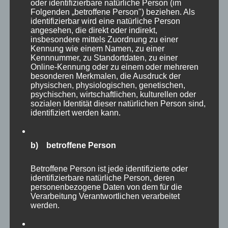
oder identifizierbare natürliche Person (im
2. Zieldefinition
Folgenden „betroffene Person") beziehen. Als
identifizierbar wird eine natürliche Person
angesehen, die direkt oder indirekt,
Weiß das Unternehmen dann, in welcher Markt- und
insbesondere mittels Zuordnung zu einer
Wettbewerbssituation es sich befindet und welche
Kennung wie einem Namen, zu einer
Kennnummer, zu Standortdaten, zu einer
eigenen Stärken und Baustellen es besitzt, werden die
Online-Kennung oder zu einem oder mehreren
besonderen Merkmalen, die Ausdruck der
relevanten Geschäftsfelder definiert, also welche
physischen, physiologischen, genetischen,
Produkte/Dienstleistungen man wo vermarkten
psychischen, wirtschaftlichen, kulturellen oder
sozialen Identität dieser natürlichen Person sind,
möchte. Da es in der Regel mehrere Geschäftsfelder
identifiziert werden kann.
und Produkte bedienen möchte, ist hier darauf zu
achten, wo die größten Erfolgspotentiale existieren
b) betroffene Person
(z.B. auf Basis der SWOT-Analyse).
Betroffene Person ist jede identifizierte oder
identifizierbare natürliche Person, deren
Auch sollten hierbei in den meisten Fällen die
personenbezogene Daten von dem für die
Geschäftsfelder nicht separat voneinander betrachtet
Verarbeitung Verantwortlichen verarbeitet
werden.
werden, sondern immer in Kombination miteinander,
um Optimierungspotentiale (Synergieeffekte) voll