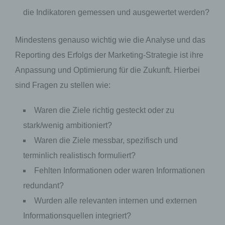
jedem Besuch der Internetseite erneut seine
die Indikatoren gemessen und ausgewertet werden?
Zugangsdaten eingeben, weil dies von der
Internetseite und dem auf dem Computersystem
des Benutzers abgelegten Cookie übernommen
Mindestens genauso wichtig wie die Analyse und das
wird. Ein weiteres Beispiel ist das Cookie eines
Reporting des Erfolgs der Marketing-Strategie ist ihre
Warenkorbes im Online-Shop. Der Online-Shop
merkt sich die Artikel, die ein Kunde in den
Anpassung und Optimierung für die Zukunft. Hierbei
virtuellen Warenkorb gelegt hat, über ein Cookie.
sind Fragen zu stellen wie:
Die betroffene Person kann die Setzung von
Cookies durch unsere Internetseite jederzeit
Waren die Ziele richtig gesteckt oder zu
mittels einer entsprechenden Einstellung des
stark/wenig ambitioniert?
genutzten Internetbrowsers verhindern und damit
der Setzung von Cookies dauerhaft
Waren die Ziele messbar, spezifisch und
widersprechen. Ferner können bereits gesetzte
terminlich realistisch formuliert?
Cookies jederzeit über einen Internetbrowser oder
andere Softwareprogramme gelöscht werden. Dies
Fehlten Informationen oder waren Informationen
ist in allen gängigen Internetbrowsern möglich.
redundant?
Deaktiviert die betroffene Person die Setzung von
Cookies in dem genutzten Internetbrowser, sind
Wurden alle relevanten internen und externen
unter Umständen nicht alle Funktionen unserer
Informationsquellen integriert?
Internetseite vollumfänglich nutzbar.