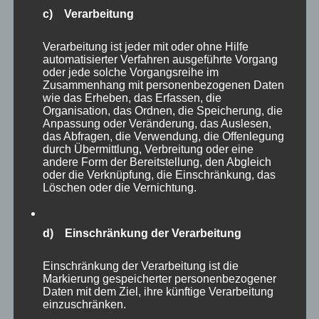
c) Verarbeitung
ausschöpfen zu können. Aus der Betrachtung der
Erfolgspotenziale leiten sich dann die jeweiligen
Verarbeitung ist jeder mit oder ohne Hilfe
automatisierter Verfahren ausgeführte Vorgang
Geschäftsfeldstrategien ab (z.B. investieren,
oder jede solche Vorgangsreihe im
ausbauen, einstellen).
Zusammenhang mit personenbezogenen Daten
wie das Erheben, das Erfassen, die
Organisation, das Ordnen, die Speicherung, die
Jedes Geschäftsfeld erhält dann eine individuell
Anpassung oder Veränderung, das Auslesen,
das Abfragen, die Verwendung, die Offenlegung
zugeschnittene Wettbewerbsstrategie, die langfristige
durch Übermittlung, Verbreitung oder eine
Wettbewerbsvorteile sicherstellen soll. Porter
andere Form der Bereitstellung, den Abgleich
oder die Verknüpfung, die Einschränkung, das
unterscheidet hierbei folgende Wettbewerbsstrategien:
Löschen oder die Vernichtung.
Kostenführerschaft (bei Kosten- und
d) Einschränkung der Verarbeitung
Wettbewerbsvorteilen auf dem Gesamtmarkt)
Differenzierung (bei starken
Einschränkung der Verarbeitung ist die
Markierung gespeicherter personenbezogener
Alleinstellungsmerkmalen auf dem Gesamtmarkt)
Daten mit dem Ziel, ihre künftige Verarbeitung
Fokussierung und Differenzierung (bei starken
einzuschränken.