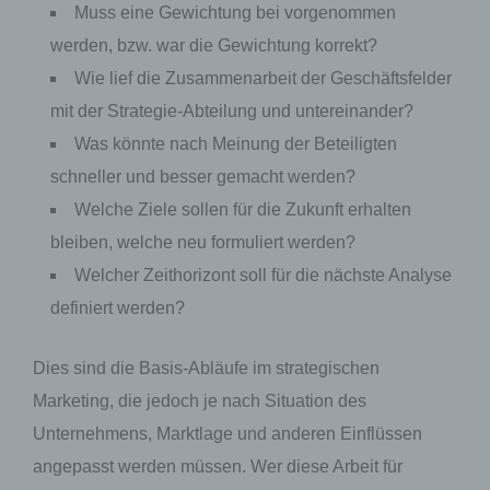
Muss eine Gewichtung bei vorgenommen
Erfassung von allgemeinen Daten und
werden, bzw. war die Gewichtung korrekt?
Informationen
Wie lief die Zusammenarbeit der Geschäftsfelder
Die Internetseite erfasst mit jedem Aufruf der
mit der Strategie-Abteilung und untereinander?
Internetseite durch eine betroffene Person oder ein
automatisiertes System eine Reihe von
Was könnte nach Meinung der Beteiligten
allgemeinen Daten und Informationen. Diese
schneller und besser gemacht werden?
allgemeinen Daten und Informationen werden in
den Logfiles des Servers gespeichert. Erfasst
Welche Ziele sollen für die Zukunft erhalten
werden können die (1) verwendeten Browsertypen
und Versionen, (2) das vom zugreifenden System
bleiben, welche neu formuliert werden?
verwendete Betriebssystem, (3) die Internetseite,
Welcher Zeithorizont soll für die nächste Analyse
von welcher ein zugreifendes System auf unsere
Internetseite gelangt (sogenannte Referrer), (4) die
definiert werden?
Unterwebseiten, welche über ein zugreifendes
System auf unserer Internetseite angesteuert
werden, (5) das Datum und die Uhrzeit eines
Dies sind die Basis-Abläufe im strategischen
Zugriffs auf die Internetseite, (6) eine Internet-
Protokoll-Adresse (IP-Adresse), (7) der Internet-
Marketing, die jedoch je nach Situation des
Service-Provider des zugreifenden Systems und
Unternehmens, Marktlage und anderen Einflüssen
(8) sonstige ähnliche Daten und Informationen, die
der Gefahrenabwehr im Falle von Angriffen auf
angepasst werden müssen. Wer diese Arbeit für
unsere informationstechnologischen Systeme